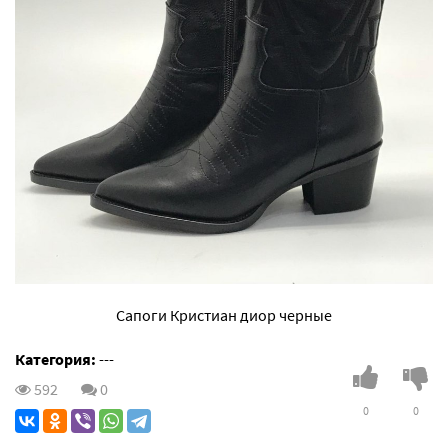
Сапоги Кристиан диор черные
Категория:
---
592
0
0
0