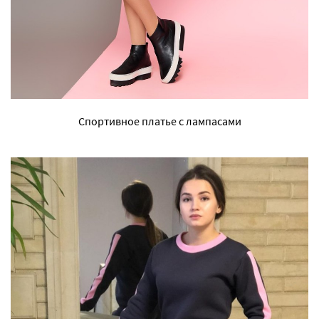
Спортивное платье с лампасами