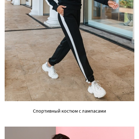
Спортивный костюм с лампасами