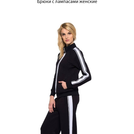
Брюки с лампасами женские