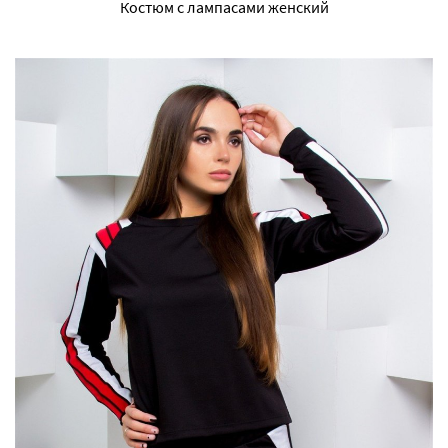
Костюм с лампасами женский