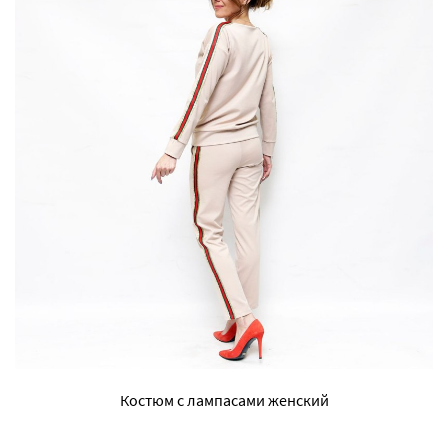
Костюм с лампасами женский