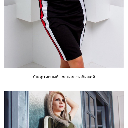
Спортивный костюм с юбюкой