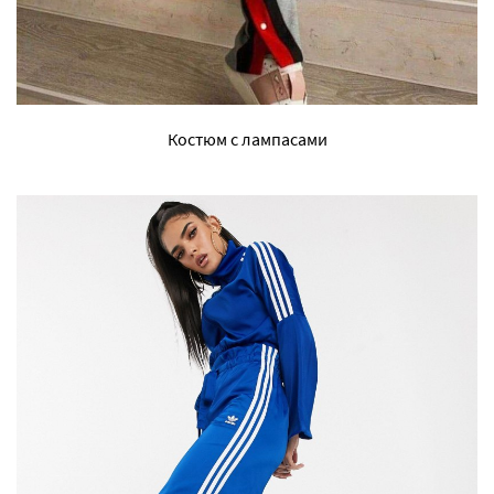
Костюм с лампасами