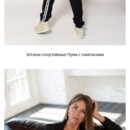
Штаны спортивные Пума с лампасами