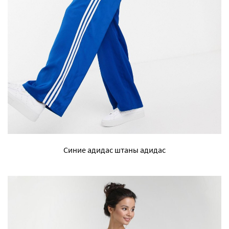
Синие адидас штаны адидас