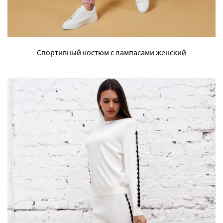
Спортивный костюм с лампасами женский