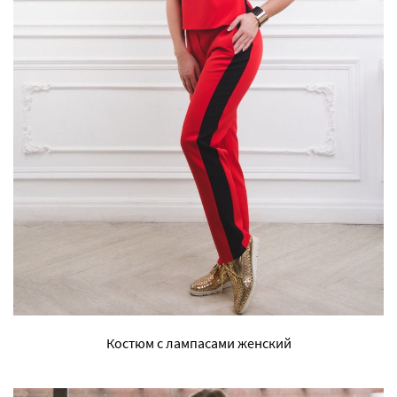
Костюм с лампасами женский