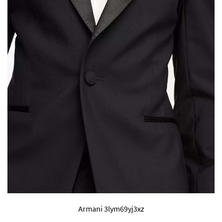
Armani 3lym69yj3xz