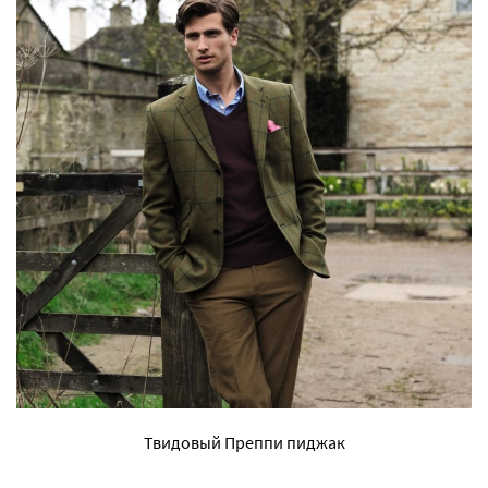
Твидовый Преппи пиджак