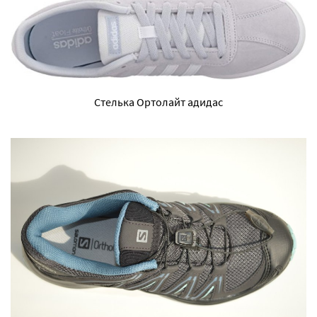
Стелька Ортолайт адидас