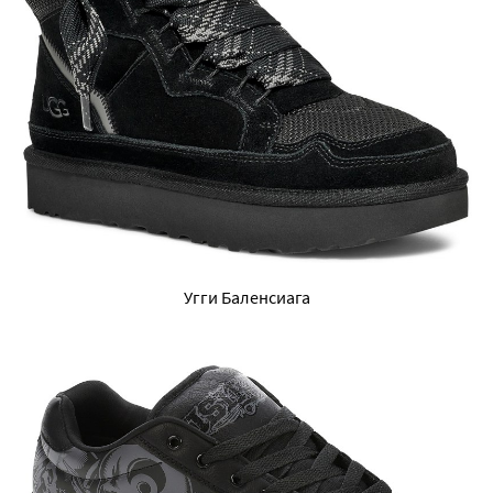
Угги Баленсиага