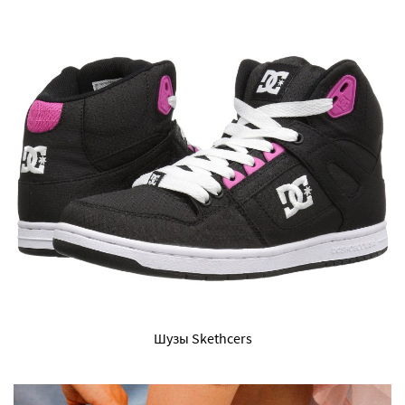
Шузы Skethcers