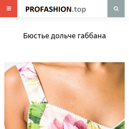
Бюстье дольче габбана