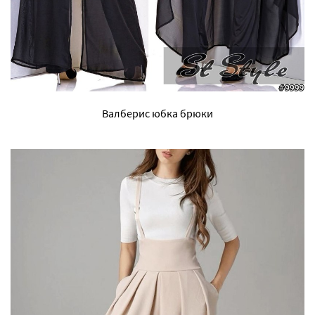
Валберис юбка брюки