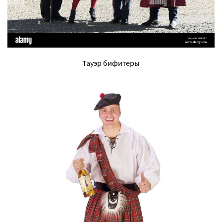
Тауэр бифитеры