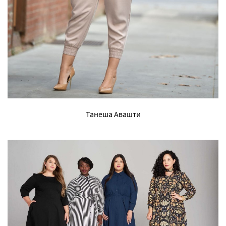
Танеша Авашти