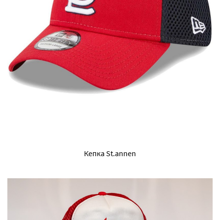
Кепка St.annen