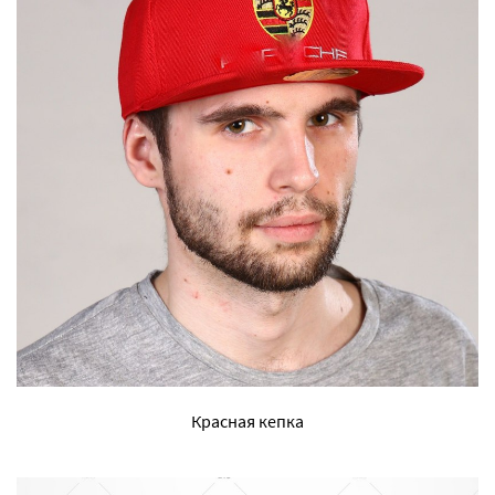
Красная кепка