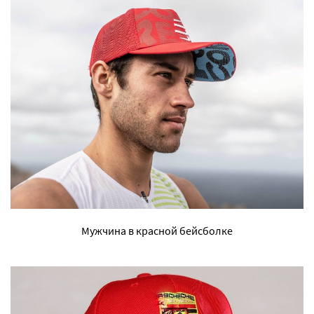
Мужчина в красной бейсболке