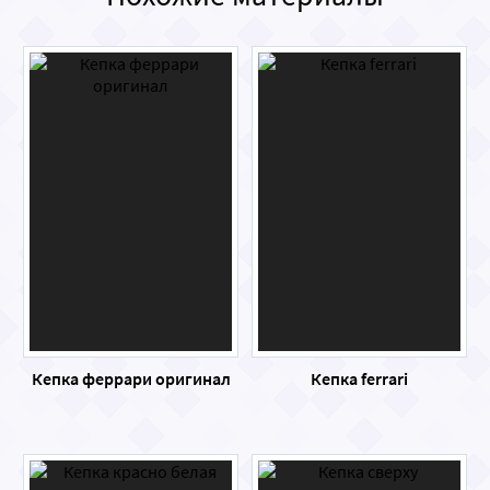
Кепка феррари оригинал
Кепка ferrari