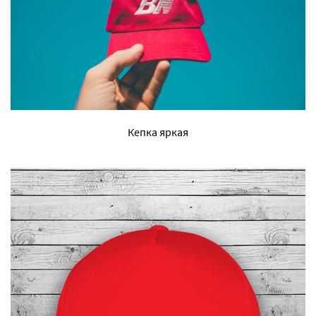
Кепка яркая