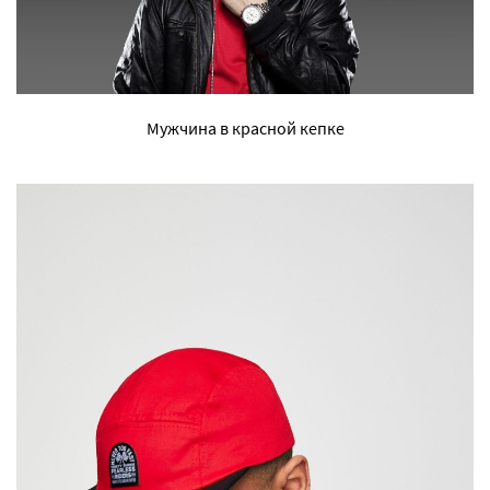
Мужчина в красной кепке