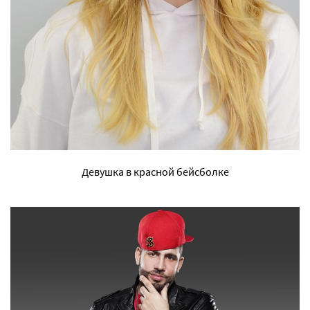
Девушка в красной бейсболке