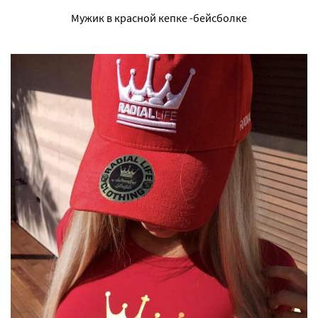
Мужик в красной кепке -бейсболке