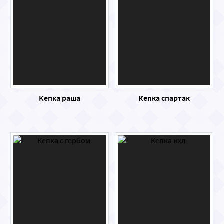
Кепка раша
Кепка спартак