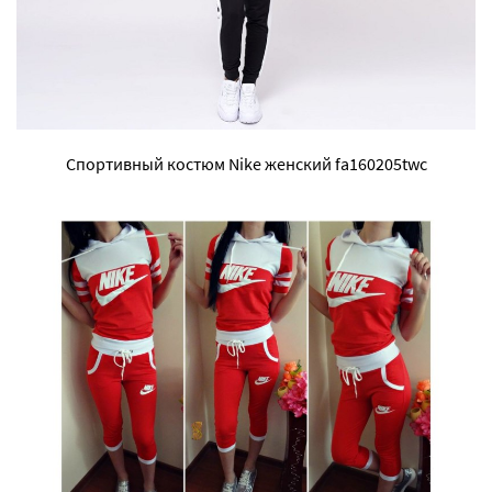
Спортивный костюм Nike женский fa160205twc