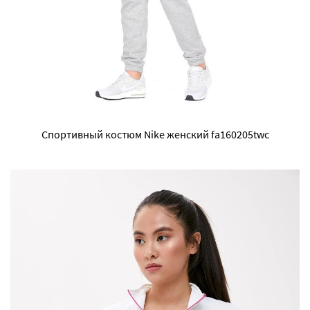
Спортивный костюм Nike женский fa160205twc